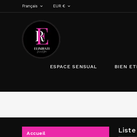
Français
EUR €


ESPACE SENSUAL
BIEN ET
List
Accueil