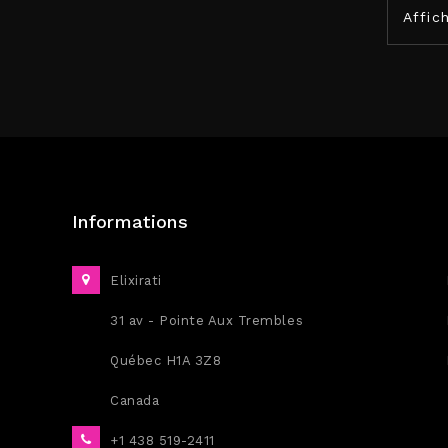
Affic
Informations
Elixirati
31 av - Pointe Aux Trembles
Québec H1A 3Z8
Canada
+1 438 519-2411