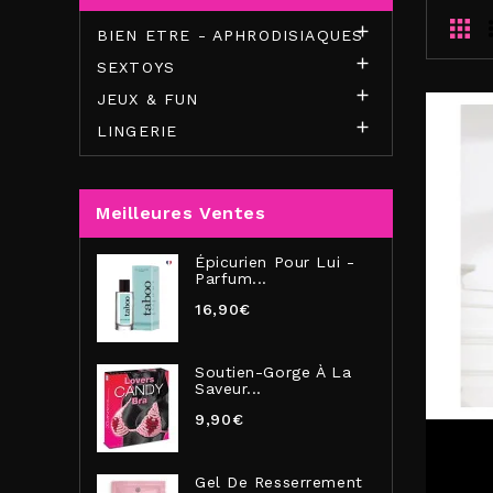

BIEN ETRE - APHRODISIAQUES

SEXTOYS

JEUX & FUN

LINGERIE
Meilleures Ventes
Épicurien Pour Lui -
Parfum...
16,90€
Soutien-Gorge À La
Saveur...
9,90€
Gel De Resserrement