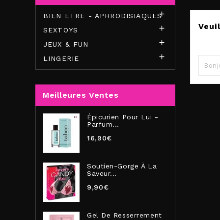

BIEN ETRE - APHRODISIAQUES
Veui

SEXTOYS

JEUX & FUN
Effec

LINGERIE
Meilleures Ventes
Épicurien Pour Lui -
Parfum...
16,90€
Soutien-Gorge À La
Saveur...
9,90€
Gel De Resserrement