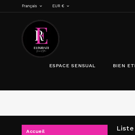
Français
EUR €


ESPACE SENSUAL
BIEN ET
List
Accueil