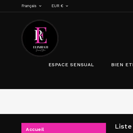
Français
EUR €


ESPACE SENSUAL
BIEN ET
List
Accueil