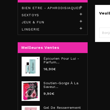

BIEN ETRE - APHRODISIAQUES
Veui

SEXTOYS

JEUX & FUN
Effec

LINGERIE
Meilleures Ventes
Épicurien Pour Lui -
Parfum...
16,90€
Soutien-Gorge À La
Saveur...
9,90€
Gel De Resserrement