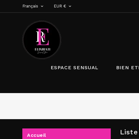
Français
EUR €


ESPACE SENSUAL
BIEN ET
List
Accueil