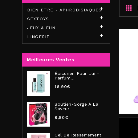

BIEN ETRE - APHRODISIAQUES

SEXTOYS

JEUX & FUN

LINGERIE
Meilleures Ventes
Épicurien Pour Lui -
Parfum...
16,90€
Soutien-Gorge À La
Saveur...
9,90€
Gel De Resserrement