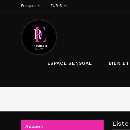
Français
EUR €


ESPACE SENSUAL
BIEN ET
List
Accueil