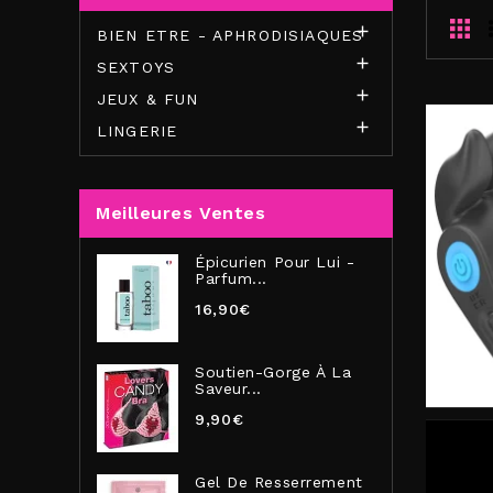

BIEN ETRE - APHRODISIAQUES

SEXTOYS

JEUX & FUN

LINGERIE
Meilleures Ventes
Épicurien Pour Lui -
Parfum...
16,90€
Soutien-Gorge À La
Saveur...
9,90€
Gel De Resserrement