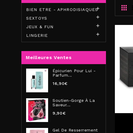

BIEN ETRE - APHRODISIAQUES

SEXTOYS

JEUX & FUN

LINGERIE
Meilleures Ventes
Épicurien Pour Lui -
Parfum...
16,90€
Soutien-Gorge À La
Saveur...
9,90€
Gel De Resserrement