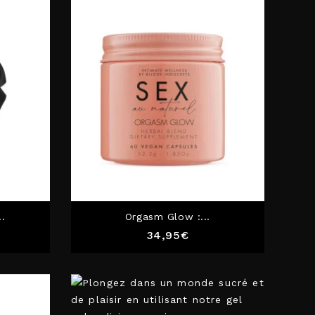
..
Orgasm Glow :...
Prix
34,95€