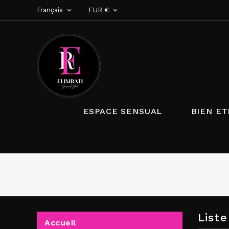
Français
EUR €


ESPACE SENSUAL
BIEN ET
List
Accueil