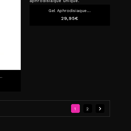
Gel Aphrodisiaque...
Prix
29,95€
..

1
2