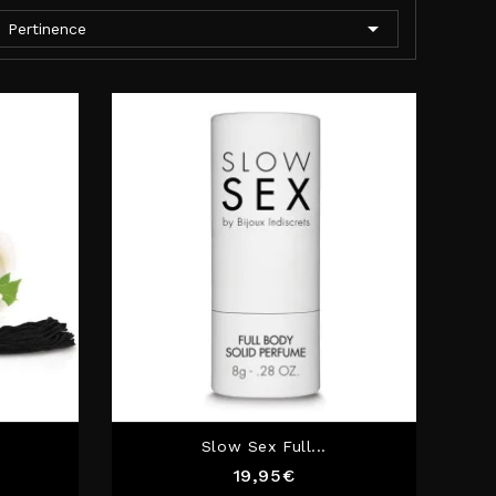

Pertinence
Slow Sex Full...
Prix
19,95€