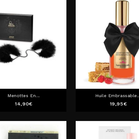
Menottes En...
Huile Embrassable.
Prix
Prix
14,90€
19,95€