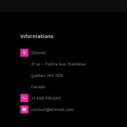
Informations
Elixirati
31 av - Pointe Aux Trembles
Québec H1A 3Z8
Canada
+1 438 519-2411
contact@elixirati.com