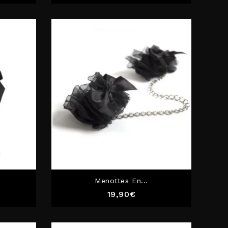
ock
Menottes En...
Prix
19,90€