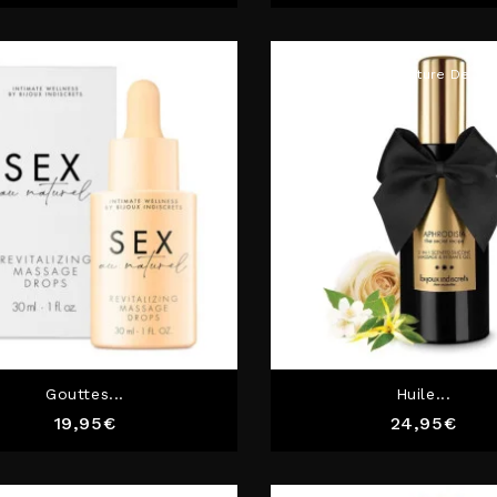
Rupture De St
Gouttes...
Huile...
Prix
Prix
19,95€
24,95€