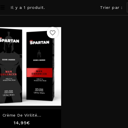
Il y a 1 produit.
Trier par :
favorite_border
Crème De Virilité...
Prix
14,95€