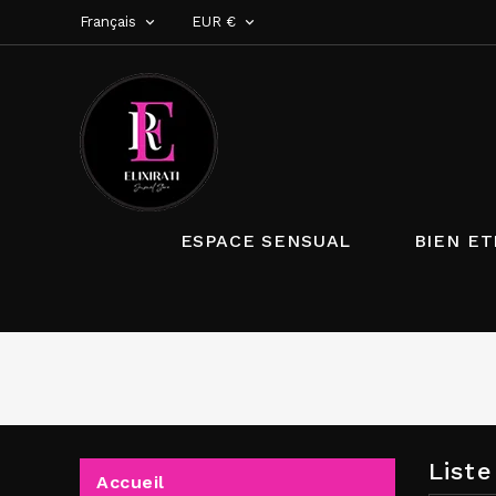
Français
EUR €


ESPACE SENSUAL
BIEN ET
List
Accueil