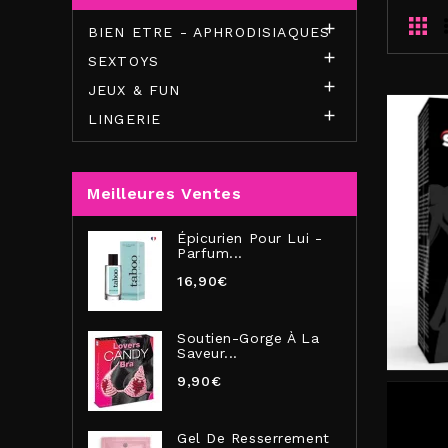

BIEN ETRE - APHRODISIAQUES

SEXTOYS

JEUX & FUN

LINGERIE
Meilleures Ventes
Épicurien Pour Lui -
Parfum...
16,90€
Soutien-Gorge À La
Saveur...
9,90€
Gel De Resserrement