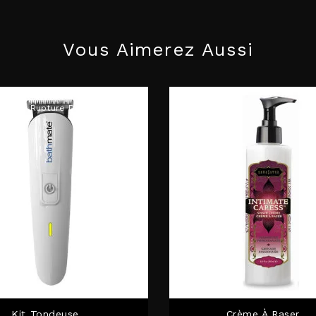
Vous Aimerez Aussi
Rupture De Stock
Kit Tondeuse...
Crème À Raser...