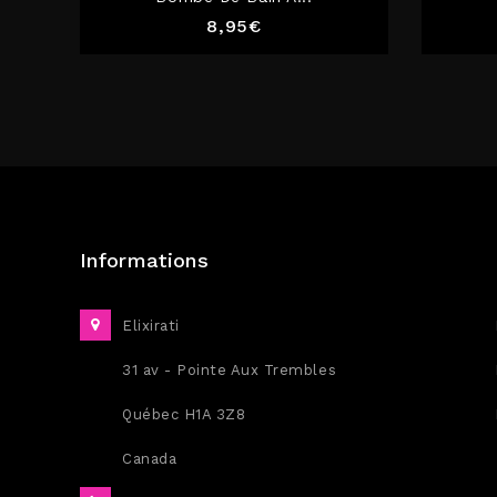
Prix
8,95€
Informations
Elixirati
31 av - Pointe Aux Trembles
Québec H1A 3Z8
Canada