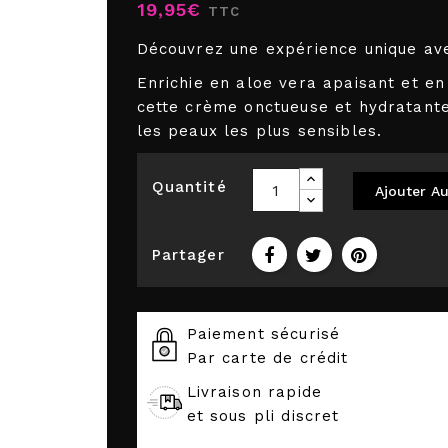
19,95€
TTC
Découvrez une expérience unique av
Enrichie en aloe vera apaisant et en
cette crème onctueuse et hydratant
les peaux les plus sensibles.
Quantité
Ajouter Au
Partager
Paiement sécurisé
Par carte de crédit
Livraison rapide
et sous pli discret