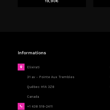
Prix
19,90€
Informations
Elixirati
31 av - Pointe Aux Trembles
Québec H1A 3Z8
Canada
+1 438 519-2411