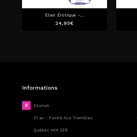
Élixir Érotique -...
Prix
24,95€
Informations
Elixirati
31 av - Pointe Aux Trembles
Québec H1A 3Z8