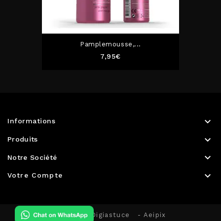
Pamplemousse,...
Prix
7,95€

Informations

Produits

Notre Société

Votre Compte
© 2026 - Digiastuce
- Aeipix