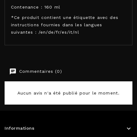
Contenance : 160 ml
*Ce produit contient une étiquette avec des
instructions fournies dans les langues
suivantes : /en/de/fr/es/it/nl
COBECO PHARMA
Commentaires (0)
EAN-13
8718546548031
Aucun avis n'a été publié pour le moment.

Informations