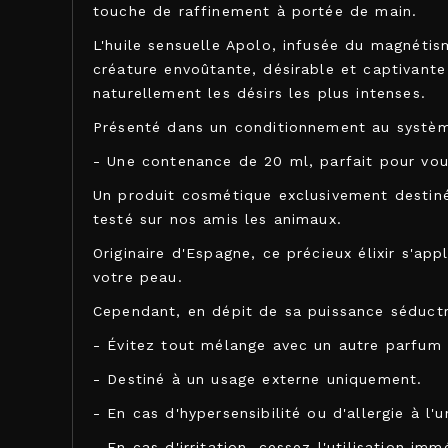
touche de raffinement à portée de main.
L'huile sensuelle Apolo, infusée du magnétis
créature envoûtante, désirable et captivante 
naturellement les désirs les plus intenses.
Présenté dans un conditionnement au système
- Une contenance de 20 ml, parfait pour vo
Un produit cosmétique exclusivement destiné 
testé sur nos amis les animaux.
Originaire d'Espagne, ce précieux élixir s'a
votre peau.
Cependant, en dépit de sa puissance séductr
- Évitez tout mélange avec un autre parfum
- Destiné à un usage externe uniquement.
- En cas d'hypersensibilité ou d'allergie à l'u
- En cas d'irritation, cessez l'utilisation im