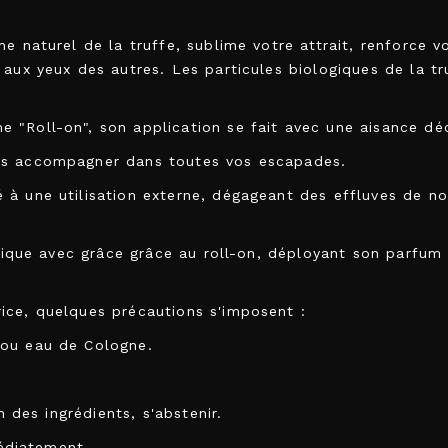
me naturel de la truffe, sublime votre attrait, renforce 
aux yeux des autres. Les particules biologiques de la tru
 "Roll-on", son application se fait avec une aisance dé
us accompagner dans toutes vos escapades.
à une utilisation externe, dégageant des effluves de not
pplique avec grâce grâce au roll-on, déployant son parfum
ice, quelques précautions s'imposent :
 ou eau de Cologne.
n des ingrédients, s'abstenir.
médiatement.