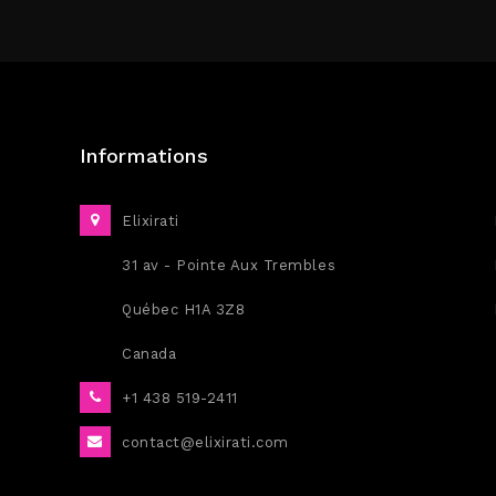
Informations
Elixirati
31 av - Pointe Aux Trembles
Québec H1A 3Z8
Canada
+1 438 519-2411
contact@elixirati.com