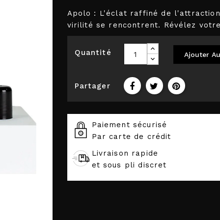
Apolo : L'éclat raffiné de l'attractio
virilité se rencontrent. Révélez vot
Quantité
Ajouter Au
Partager
Paiement sécurisé
Par carte de crédit
Livraison rapide
et sous pli discret