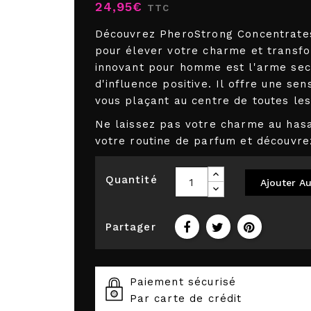
24,95€
TTC
Découvrez PheroStrong Concentrates
pour élever votre charme et transfo
innovant pour homme est l'arme secr
d'influence positive. Il offre une se
vous plaçant au centre de toutes les
Ne laissez pas votre charme au has
votre routine de parfum et découvrez
Quantité
Ajouter Au
Partager
Paiement sécurisé
Par carte de crédit