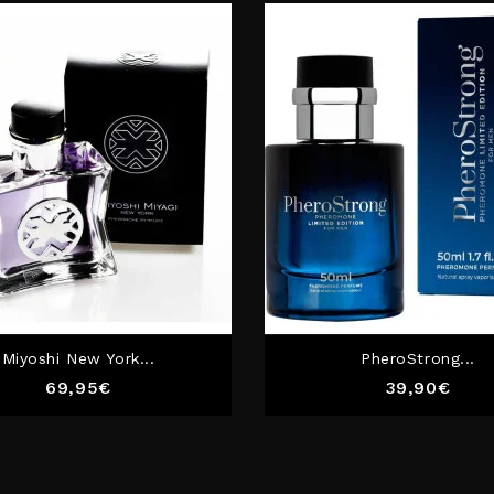
Rupture De Stock
Miyoshi New York...
PheroStrong...
Prix
Prix
69,95€
39,90€