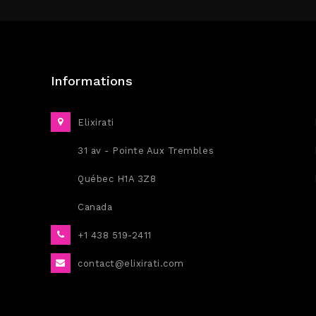
Informations
Elixirati
31 av - Pointe Aux Trembles
Québec H1A 3Z8
Canada
+1 438 519-2411
contact@elixirati.com