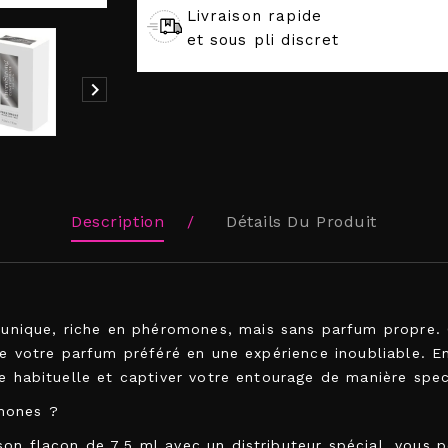
Livraison rapide
et sous pli discret

Description
Détails Du Produit
nique, riche en phéromones, mais sans parfum propre. 
 de votre parfum préféré en une expérience inoubliable. E
ce habituelle et captiver votre entourage de manière spec
mones ?
on flacon de 7,5 ml avec un distributeur spécial, vous p