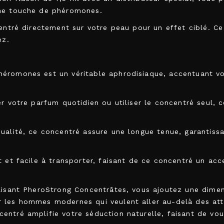
une touche de phéromones.
centré directement sur votre peau pour un effet ciblé. 
ez.
?
romones est un véritable aphrodisiaque, accentuant vos 
er votre parfum quotidien ou utiliser le concentré seul, 
ualité, ce concentré assure une longue tenue, garantissan
t et facile à transporter, faisant de ce concentré un a
ilisant PheroStrong Concentrâtes, vous ajoutez une dime
les hommes modernes qui veulent aller au-delà des attent
ntré amplifie votre séduction naturelle, faisant de vou