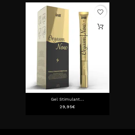
favorite_border
Gel Stimulant...
Prix
29,95€