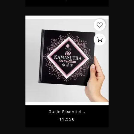
favorite_border
Guide Essentiel...
Prix
14,95€