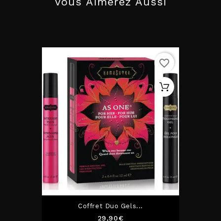
Vous Aimerez Aussi
favorite_border
Coffret Duo Gels...
Prix
29,90€