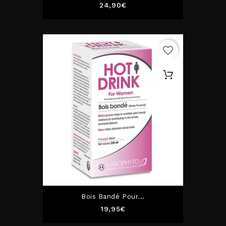
Prix
24,90€
favorite_border
Bois Bandé Pour...
Prix
19,95€