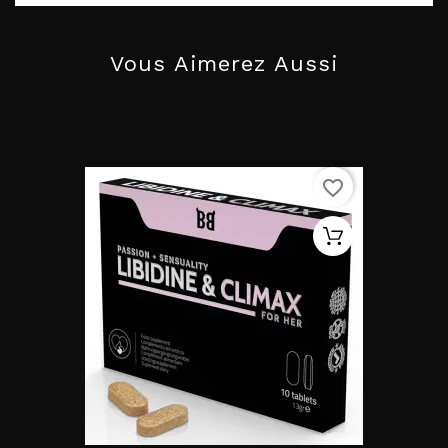
Vous Aimerez Aussi
favorite_border