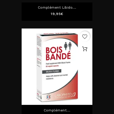
Complément Libido...
Prix
19,95€
favorite_border
Complément...