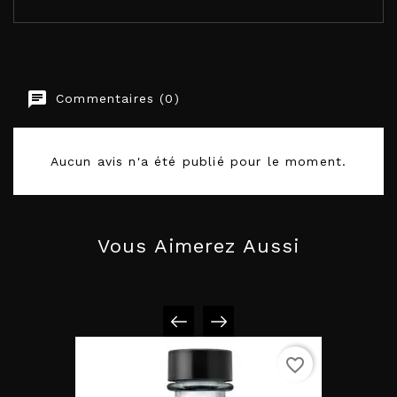
KAMASUTRA COSMETICS
Commentaires (0)
EAN-13
739122120067
Aucun avis n'a été publié pour le moment.
Vous Aimerez Aussi
favorite_border